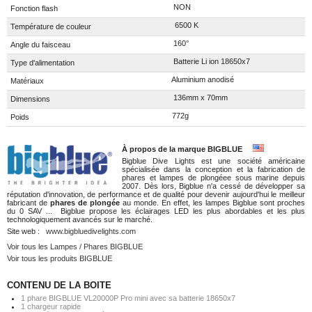
NON
Fonction flash
6500 K
Température de couleur
160°
Angle du faisceau
Batterie Li ion 18650x7
Type d'alimentation
Aluminium anodisé
Matériaux
136mm x 70mm
Dimensions
772g
Poids
À propos de la marque BIGBLUE
Bigblue Dive Lights est une société américaine
spécialisée dans la conception et la fabrication de
phares et lampes de plongéee sous marine depuis
2007. Dès lors, Bigblue n'a cessé de développer sa
réputation d'innovation, de performance et de qualité pour devenir aujourd'hui le meilleur
fabricant de
phares de plongée
au monde. En effet, les lampes Bigblue sont proches
du 0 SAV ... Bigblue propose les éclairages LED les plus abordables et les plus
technologiquement avancés sur le marché.
Site web :
www.bigbluedivelights.com
Voir tous les Lampes / Phares BIGBLUE
Voir tous les produits BIGBLUE
CONTENU DE LA BOITE
1 phare BIGBLUE VL20000P Pro mini avec sa batterie 18650x7
1 chargeur rapide