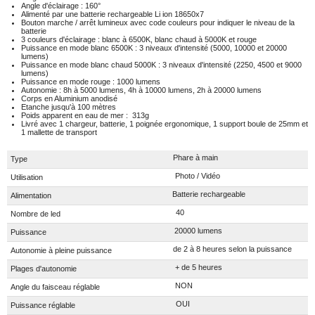
Angle d'éclairage : 160°
Alimenté par une batterie rechargeable Li ion 18650x7
Bouton marche / arrêt lumineux avec code couleurs pour indiquer le niveau de la
batterie
3 couleurs d'éclairage : blanc à 6500K, blanc chaud à 5000K et rouge
Puissance en mode blanc 6500K : 3 niveaux d'intensité (5000, 10000 et 20000
lumens)
Puissance en mode blanc chaud 5000K : 3 niveaux d'intensité (2250, 4500 et 9000
lumens)
Puissance en mode rouge : 1000 lumens
Autonomie : 8h à 5000 lumens, 4h à 10000 lumens, 2h à 20000 lumens
Corps en Aluminium anodisé
Etanche jusqu'à 100 mètres
Poids apparent en eau de mer : 313g
Livré avec 1 chargeur, batterie, 1 poignée ergonomique, 1 support boule de 25mm et
1 mallette de transport
Phare à main
Type
Photo / Vidéo
Utilisation
Batterie rechargeable
Alimentation
40
Nombre de led
20000 lumens
Puissance
de 2 à 8 heures selon la puissance
Autonomie à pleine puissance
+ de 5 heures
Plages d'autonomie
NON
Angle du faisceau réglable
OUI
Puissance réglable