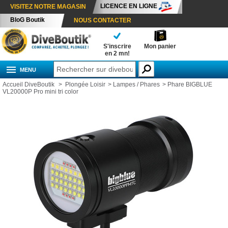
LICENCE EN LIGNE
VISITEZ NOTRE MAGASIN
BloG Boutik
NOUS CONTACTER
S'inscrire
Mon panier
en 2 mn!
MENU
Accueil DiveBoutik
>
Plongée Loisir
>
Lampes / Phares
>
Phare BIGBLUE
VL20000P Pro mini tri color