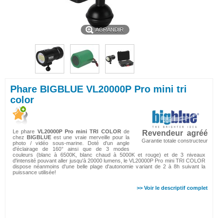
AGRANDIR
Phare BIGBLUE VL20000P Pro mini tri
color
Le phare
VL20000P Pro mini TRI COLOR
de
Revendeur agréé
chez
BIGBLUE
est une vraie merveille pour la
Garantie totale constructeur
photo / vidéo sous-marine. Doté d'un angle
d'éclairage de 160° ainsi que de 3 modes
couleurs (blanc à 6500K, blanc chaud à 5000K et rouge) et de 3 niveaux
d'intensité pouvant aller jusqu'à 20000 lumens, le VL20000P Pro mini TRI COLOR
dispose néanmoins d'une belle plage d'autonomie variant de 2 à 8h suivant la
puissance utilisée!
>> Voir le descriptif complet