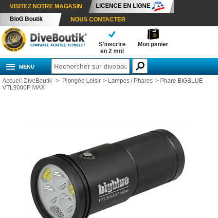
LICENCE EN LIGNE
VISITEZ NOTRE MAGASIN
BloG Boutik
NOUS CONTACTER
S'inscrire
Mon panier
en 2 mn!
MENU
Accueil DiveBoutik
>
Plongée Loisir
>
Lampes / Phares
>
Phare BIGBLUE
VTL9000P MAX