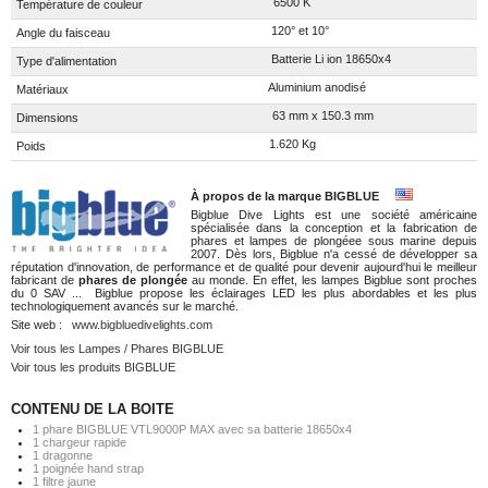
6500 K
Température de couleur
120° et 10°
Angle du faisceau
Batterie Li ion 18650x4
Type d'alimentation
Aluminium anodisé
Matériaux
63 mm x 150.3 mm
Dimensions
1.620 Kg
Poids
À propos de la marque BIGBLUE
Bigblue Dive Lights est une société américaine
spécialisée dans la conception et la fabrication de
phares et lampes de plongéee sous marine depuis
2007. Dès lors, Bigblue n'a cessé de développer sa
réputation d'innovation, de performance et de qualité pour devenir aujourd'hui le meilleur
fabricant de
phares de plongée
au monde. En effet, les lampes Bigblue sont proches
du 0 SAV ... Bigblue propose les éclairages LED les plus abordables et les plus
technologiquement avancés sur le marché.
Site web :
www.bigbluedivelights.com
Voir tous les Lampes / Phares BIGBLUE
Voir tous les produits BIGBLUE
CONTENU DE LA BOITE
1 phare BIGBLUE VTL9000P MAX avec sa batterie 18650x4
1 chargeur rapide
1 dragonne
1 poignée hand strap
1 filtre jaune