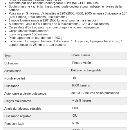
Alimenté par une batterie rechargeable Li ion BATCELL 18650x4
Bouton marche / arrêt lumineux avec code couleurs pour indiquer le niveau de la
batterie
Puissance : 3 niveaux d'intensités à 120°(2000, 4000, 9000 lumens) 3 niveaux à 10°
(650 lumens, 1300 lumens, 2600 lumens)
1 mode lumière rouge à 120° (500 lumens) pour la mise au point
Autonomie : 3h à 8000 lumens / 6h à 4000 lumens / 12 h à 2000 lumens
Corps doté d'un trou pour fixer une dragonne ou un mousqueton
Corps en Aluminium anodisé
Etanche jusqu'à 100 mètres
Poids apparent en eau de mer : 203 g
Livré avec 1 chargeur, batterie, 1 dragonne, 1 filtre jaune, 1 poignée hand strap, 1
support boule de 25mm et 1 sac étanche
Phare à main
Type
Photo / Vidéo
Utilisation
Batterie rechargeable
Alimentation
19
Nombre de led
9000 lumens
Puissance
de 3 à 12 heures selon puissance
Autonomie à pleine puissance
+ de 5 heures
Plages d'autonomie
OUI
Angle du faisceau réglable
OUI
Puissance réglable
NON
Fonction flash