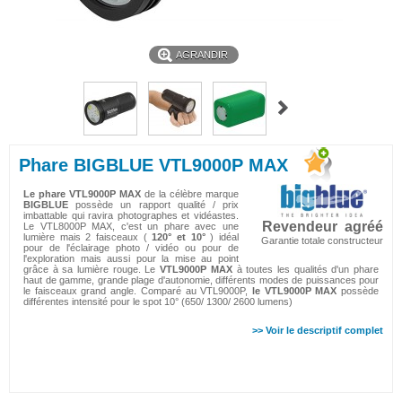
AGRANDIR
Phare BIGBLUE VTL9000P MAX
Le phare VTL9000P MAX
de la célèbre marque
BIGBLUE
possède un rapport qualité / prix
imbattable qui ravira photographes et vidéastes.
Revendeur agréé
Le VTL8000P MAX, c'est un phare avec une
lumière mais 2 faisceaux (
120° et 10°
) idéal
Garantie totale constructeur
pour de l'éclairage photo / vidéo ou pour de
l'exploration mais aussi pour la mise au point
grâce à sa lumière rouge. Le
VTL9000P MAX
à toutes les qualités d'un phare
haut de gamme, grande plage d'autonomie, différents modes de puissances pour
le faisceaux grand angle. Comparé au VTL9000P,
le VTL9000P MAX
possède
différentes intensité pour le spot 10° (650/ 1300/ 2600 lumens)
>> Voir le descriptif complet