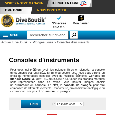
LICENCE EN LIGNE
VISITEZ NOTRE MAGASIN
BloG Boutik
NOUS CONTACTER
S'inscrire
Mon panier
en 2 mn!
MENU
Accueil DiveBoutik
>
Plongée Loisir
>
Consoles d'instruments
Consoles d'instruments
Pour ceux qui préfèrent avoir les poignets libres en plongée, la console
d'instruments est l'outil idéal. En ligne ou double face, nous vous offrons un
choix de nombreuses consoles avec de multiples éléments.
Console de
plongée
SUUNTO
,
UWATEC
ou
SCUBAPRO
, toutes les grandes marques
sont représentées dans ce rayon. Vous pouvez mêmes choisir
un
ordinateur en console
. En effet, la
console de plongée
peut être
composée de différents éléments :
manomètre
,
profondimètre analogique ou
électronique
,
compas
et
ordinateur de plongée
.
Filtrer
Tri