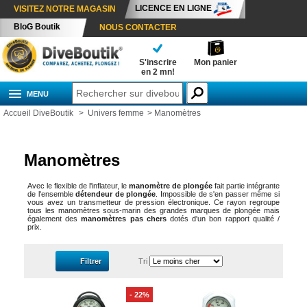
LICENCE EN LIGNE
VISITEZ NOTRE MAGASIN
BloG Boutik
NOUS CONTACTER
S'inscrire
Mon panier
en 2 mn!
MENU
Accueil DiveBoutik
>
Univers femme
>
Manomètres
Manomètres
Avec le flexible de l'inflateur, le
manomètre de plongée
fait partie intégrante
de l'ensemble
détendeur de plongée
. Impossible de s'en passer même si
vous avez un transmetteur de pression électronique. Ce rayon regroupe
tous les manomètres sous-marin des grandes marques de plongée mais
également des
manomètres pas chers
dotés d'un bon rapport qualité /
prix.
Filtrer
Tri
- 22%