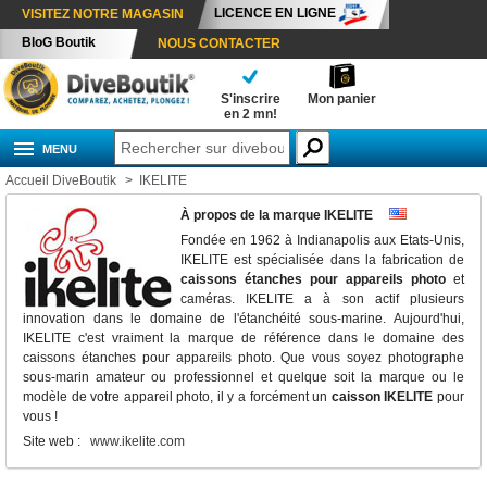
LICENCE EN LIGNE
VISITEZ NOTRE MAGASIN
BloG Boutik
NOUS CONTACTER
S'inscrire
Mon panier
en 2 mn!
MENU
Accueil DiveBoutik
>
IKELITE
À propos de la marque IKELITE
Fondée en 1962 à Indianapolis aux Etats-Unis,
IKELITE est spécialisée dans la fabrication
de
caissons étanches pour appareils photo
et
caméras
. IKELITE a à son actif plusieurs
innovation dans le domaine de l'étanchéité sous-marine. Aujourd'hui,
IKELITE c'est vraiment la marque de référence dans le domaine des
caissons étanches pour appareils photo. Que vous soyez photographe
sous-marin amateur ou professionnel et quelque soit la marque ou le
modèle de votre appareil photo, il y a forcément un
caisson IKELITE
pour
vous !
Site web :
www.ikelite.com