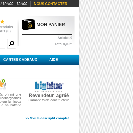
 / 10H00 - 19H00
NOUS CONTACTER
MON PANIER
produits
ris (
0
)
Articles
0
Total
0,00 €
CARTES CADEAUX
AIDE
s offrant une
Revendeur agréé
 rechargeables
Garantie totale constructeur
upteur lumineux
 à sa batterie
>> Voir le descriptif complet