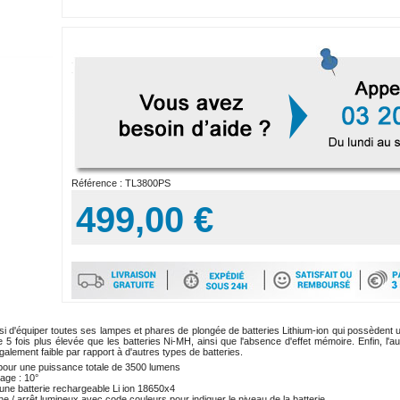
Référence :
TL3800PS
499,00 €
si d'équiper toutes ses lampes et phares de plongée de batteries Lithium-ion qui possèdent 
5 fois plus élevée que les batteries Ni-MH, ainsi que l'absence d'effet mémoire. Enfin, l'au
alement faible par rapport à d'autres types de batteries.
our une puissance totale de 3500 lumens
rage : 10°
une batterie rechargeable Li ion 18650x4
 / arrêt lumineux avec code couleurs pour indiquer le niveau de la batterie