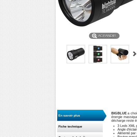
AGRANDIR
BIGBLUE
a choi
En savoir plus
énergie massique 
décharge reste ég
3 Leds XML p
Fiche technique
Angle d'éclai
Alimenté par 
Bouton marche