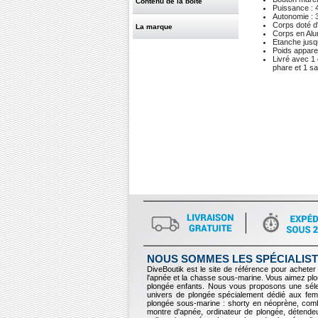
Contenu de la boîte
Puissance : 4
Autonomie : 
Corps doté d
La marque
Corps en Alu
Etanche jusq
Poids appare
Livré avec 1 
phare et 1 s
NOUS SOMMES LES SPÉCIALIST
DiveBoutik est le site de référence pour acheter 
l'apnée et la chasse sous-marine. Vous aimez p
plongée enfants. Nous vous proposons une sélec
univers de plongée spécialement dédié aux fem
plongée sous-marine : shorty en néoprène, comb
montre d'apnée, ordinateur de plongée, détendeur