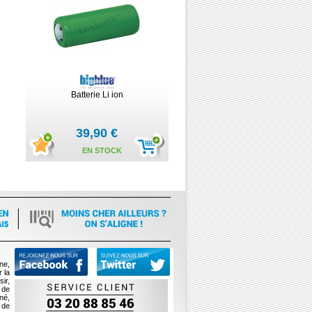
Batterie Li ion
39,90 €
EN STOCK
ne,
 la
ir,
 de
né,
 de