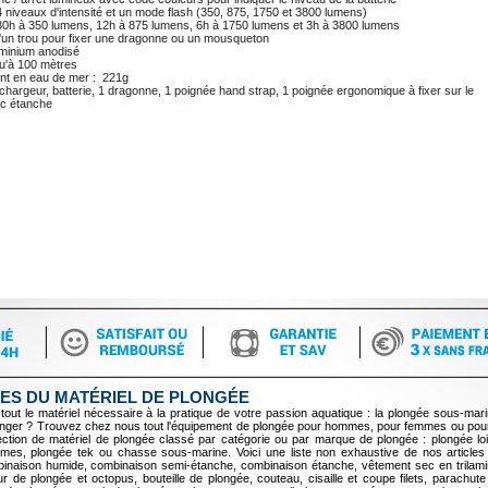
 niveaux d'intensité et un mode flash (350, 875, 1750 et 3800 lumens)
30h à 350 lumens, 12h à 875 lumens, 6h à 1750 lumens et 3h à 3800 lumens
'un trou pour fixer une dragonne ou un mousqueton
minium anodisé
u'à 100 mètres
nt en eau de mer : 221g
chargeur, batterie, 1 dragonne, 1 poignée hand strap, 1 poignée ergonomique à fixer sur le
ac étanche
ES DU MATÉRIEL DE PLONGÉE
tout le matériel nécessaire à la pratique de votre passion aquatique : la plongée sous-mari
longer ? Trouvez chez nous tout l'équipement de plongée pour hommes, pour femmes ou pour
tion de matériel de plongée classé par catégorie ou par marque de plongée : plongée lois
mes, plongée tek ou chasse sous-marine. Voici une liste non exhaustive de nos articles
inaison humide, combinaison semi-étanche, combinaison étanche, vêtement sec en trilami
 de plongée et octopus, bouteille de plongée, couteau, cisaille et coupe filets, parachute