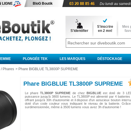
N LIGNE
BloG Boutik
Du lundi au samedi
S'inscrire
Mes 
S'identifier
en 2 mn!
favo
FEMME
PLONGÉE TEK
LES MARQUES
DÉSTOCKAGE
/ Phares
>
Phare BIGBLUE TL3800P SUPREME
Phare BIGBLUE TL3800P SUPREME
Le phare
TL3800P
SUPREME
de chez
BIGBLUE
est doté de 3 LED
puissance jusqu'à 3800 lumens. Le TL3800P est alimenté par 4 batteries
offrant jusqu'à 30h d'autonomie et il dispose d'un astucieux bouton interr
doté d'un code couleur vous indiquant le niveau de la batterie. Grâce
surdimensionnée, même à 3500 lumens vous avez 3h d'autonomie !