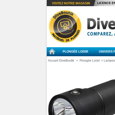
LICENCE E
VISITEZ NOTRE MAGASIN
PLONGÉE LOISIR
UNIVERS 
Accueil DiveBoutik
>
Plongée Loisir
>
Lampes 