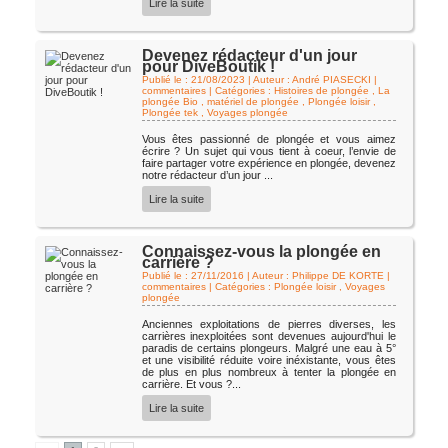
Lire la suite
Devenez rédacteur d'un jour
pour DiveBoutik !
Publié le : 21/08/2023 | Auteur : André PIASECKI
|
commentaires | Catégories :
Histoires de plongée
,
La
plongée Bio
,
matériel de plongée
,
Plongée loisir
,
Plongée tek
,
Voyages plongée
Vous êtes passionné de plongée et vous aimez
écrire ? Un sujet qui vous tient à coeur, l’envie de
faire partager votre expérience en plongée, devenez
notre rédacteur d’un jour ...
Lire la suite
Connaissez-vous la plongée en
carrière ?
Publié le : 27/11/2016 | Auteur : Philippe DE KORTE
|
commentaires | Catégories :
Plongée loisir
,
Voyages
plongée
Anciennes exploitations de pierres diverses, les
carrières inexploitées sont devenues aujourd'hui le
paradis de certains plongeurs. Malgré une eau à 5°
et une visibilité réduite voire inéxistante, vous êtes
de plus en plus nombreux à tenter la plongée en
carrière. Et vous ?...
Lire la suite