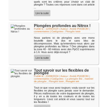
quels sont les critères pour choisir un club de
plongée ? Toutes ces réponses sont dans cet article
...
Lire la suite
Plongées profondes au Nitrox !
Publié le : 12/05/2025 | Auteur : André PIASECKI
|
commentaires | Catégories :
Plongée loisir
Nous parlons ici de plongées avec une mono
bouteille dans le dos et sans bloc de
décompression. Mais qu'entendons-nous alors par
plongées profondes au Nitrox ? Des plongées dans
la zone 40 - 60 mètres avec des PpO2 suprérieures
à 1.6. Vous avez déjà essayé ?
Lire la suite
Tout savoir sur les flexibles de
plongée
Publié le : 23/08/2024 | Auteur : André PIASECKI
|
commentaires | Catégories :
La plongée Bio
,
matériel
de plongée
,
Plongée loisir
,
Plongée tek
Tout ce que vous avez toujours voulu savoir sur les
flexibles en plongée sans jamais oser le demander.
Pièces maîtresses de votre équipement de plongée,
il y en a de toutes les couleurs et de toutes les
longueurs. Lisez cet article et vous saurez tout sur
les flexibles !