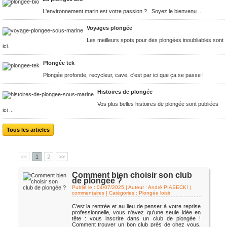
L'environnement marin est votre passion ? Soyez le bienvenu ...
Voyages plongée
Les meilleurs spots pour des plongées inoubliables sont
ici.
Plongée tek
Plongée profonde, recycleur, cave, c'est par ici que ça se passe !
Histoires de plongée
Vos plus belles histoires de plongée sont publiées
ici ...
Tous les articles
<<
1
2
>>
Comment bien choisir son club
de plongée ?
Publié le : 04/07/2025 | Auteur : André PIASECKI
|
commentaires | Catégories :
Plongée loisir
C'est la rentrée et au lieu de penser à votre reprise
professionnelle, vous n'avez qu'une seule idée en
tête : vous inscrire dans un club de plongée !
Comment trouver un bon club près de chez vous,