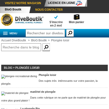
LICENCE EN LIGNE
VISITEZ NOTRE MAGASIN
BloG Boutik
NOUS CONTACTER
S'inscrire
Mon panier
en 2 mn!
MENU
Accueil DiveBoutik
>
BloG Boutik
>
Plongée loisir
BLOG
> PLONGÉE LOISIR
Plongée loisir
Des sujets très intéressants sur votre passion, la
plongée.
matériel de plongée
Dans cette rubrique on ne parle que de matériel de plongée pour
votre plus grand plaisir !
La plongée Bio