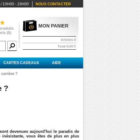
 / 10H00 - 19H00
NOUS CONTACTER
MON PANIER
produits
ris (
0
)
Articles
0
Total
0,00 €
CARTES CADEAUX
AIDE
carrière ?
e ?
s sont devenues aujourd'hui le paradis de
e inéxistante, vous êtes de plus en plus