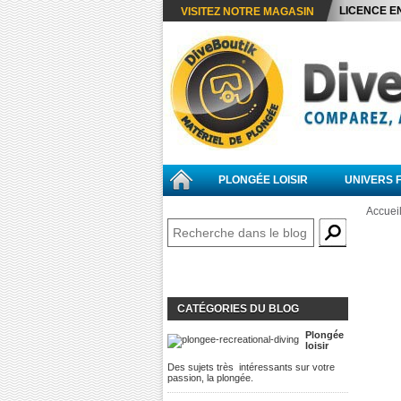
LICENCE E
VISITEZ NOTRE MAGASIN
PLONGÉE LOISIR
UNIVERS 
Accuei
CATÉGORIES DU BLOG
Plongée
loisir
Des sujets très intéressants sur votre
passion, la plongée.