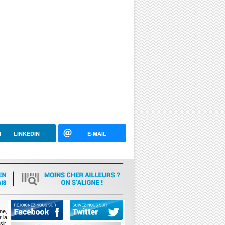
LINKEDIN
E-MAIL
ne,
 la
ir,