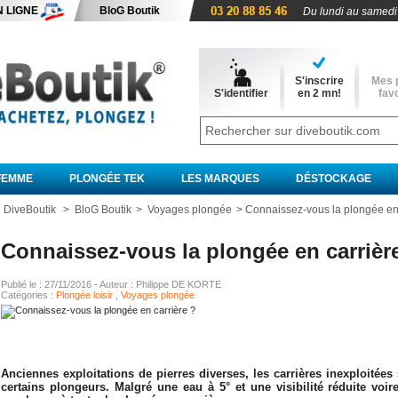
N LIGNE
BloG Boutik
Du lundi au samedi
S'inscrire
Mes 
S'identifier
en 2 mn!
favo
FEMME
PLONGÉE TEK
LES MARQUES
DÉSTOCKAGE
l DiveBoutik
>
BloG Boutik
>
Voyages plongée
>
Connaissez-vous la plongée en 
Connaissez-vous la plongée en carrièr
Publié le : 27/11/2016 - Auteur : Philippe DE KORTE
Catégories :
Plongée loisir
,
Voyages plongée
Anciennes exploitations de pierres diverses, les carrières inexploitée
certains plongeurs. Malgré une eau à 5° et une visibilité réduite voir