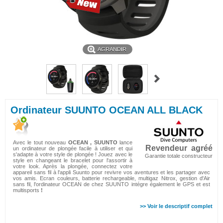
AGRANDIR
Ordinateur SUUNTO OCEAN ALL BLACK
Avec le tout nouveau
OCEAN , SUUNTO
lance
Revendeur agréé
un ordinateur de plongée facile à utiliser et qui
s'adapte à votre style de plongée !
Jouez avec le
Garantie totale constructeur
style en changeant le bracelet pour l'assortir à
votre look. Après la plongée, connectez votre
appareil sans fil à l'appli Suunto pour revivre vos aventures et les partager avec
vos amis. Ecran couleurs, batterie rechargeable, multigaz Nitrox, gestion d'Air
sans fil, l'ordinateur OCEAN de chez SUUNTO intégre également le GPS et est
multisports
!
>> Voir le descriptif complet