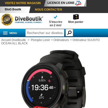
LICENCE EN LIGNE
VISITEZ NOTRE MAGASIN
BloG Boutik
NOUS CONTACTER
S'inscrire
Mon panier
en 2 mn!
MENU
Accueil DiveBoutik
>
Plongée Loisir
>
Ordinateurs
>
Ordinateur SUUNTO
OCEAN ALL BLACK