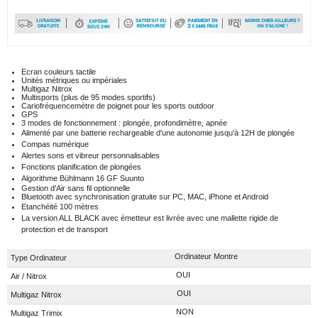
Ecran couleurs tactile
Unités métriques ou impériales
Multigaz Nitrox
Multisports (plus de 95 modes sportifs)
Cariofréquencemètre de poignet pour les sports outdoor
GPS
3 modes de fonctionnement : plongée, profondimètre, apnée
Alimenté par une batterie rechargeable d'une autonomie jusqu'à 12H de plongée
Compas numérique
Alertes sons et vibreur personnalisables
Fonctions planification de plongées
Algorithme Bühlmann 16 GF Suunto
Gestion d'Air sans fil optionnelle
Bluetooth avec synchronisation gratuite sur PC, MAC, iPhone et Android
Etanchéité 100 mètres
La version ALL BLACK avec émetteur est livrée avec une mallette rigide de
protection et de transport
Ordinateur Montre
Type Ordinateur
OUI
Air / Nitrox
OUI
Multigaz Nitrox
NON
Multigaz Trimix