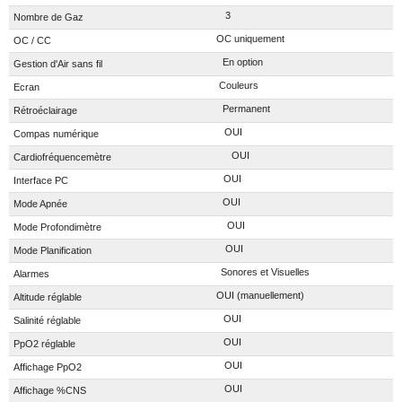
3
Nombre de Gaz
OC uniquement
OC / CC
En option
Gestion d'Air sans fil
Couleurs
Ecran
Permanent
Rétroéclairage
OUI
Compas numérique
OUI
Cardiofréquencemètre
OUI
Interface PC
OUI
Mode Apnée
OUI
Mode Profondimètre
OUI
Mode Planification
Sonores et Visuelles
Alarmes
OUI (manuellement)
Altitude réglable
OUI
Salinité réglable
OUI
PpO2 réglable
OUI
Affichage PpO2
OUI
Affichage %CNS