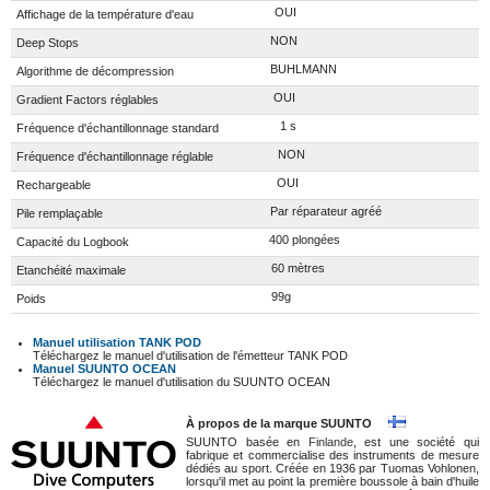
OUI
Affichage de la température d'eau
NON
Deep Stops
BUHLMANN
Algorithme de décompression
OUI
Gradient Factors réglables
1 s
Fréquence d'échantillonnage standard
NON
Fréquence d'échantillonnage réglable
OUI
Rechargeable
Par réparateur agréé
Pile remplaçable
400 plongées
Capacité du Logbook
60 mètres
Etanchéité maximale
99g
Poids
Manuel utilisation TANK POD
Téléchargez le manuel d'utilisation de l'émetteur TANK POD
Manuel SUUNTO OCEAN
Téléchargez le manuel d'utilisation du SUUNTO OCEAN
À propos de la marque SUUNTO
SUUNTO basée en
Finlande
, est une société qui
fabrique et commercialise des instruments de mesure
dédiés au sport. Créée en 1936 par Tuomas Vohlonen,
lorsqu'il met au point la première boussole à bain d'huile