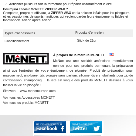
Actionner plusieurs fois la fermeture pour répartir uniformément la cire.
Pourquoi choisir McNETT ZIPPER WAX ?
Compacte, propre et efficace, la
ZIPPER WAX
est la solution idéale pour les plongeurs
et les passionnés de sports nautiques qui veulent garder leurs équipements fiables et
fonctionnels saison après saison.
Produits d'entretien
Types d'accessoires
Stick de 21gr
Conditionnement
À propos de la marque MCNETT
McNett est une société américiane mondialement
connue pour ses produits permettant la préparation
ainsi que l’entretien de votre équipement de plongée. Produit de préparation pour
masque neuf, anti-buée, talc plongée sans parfum, silicone, divers lubrifiants pour zip de
combinaison, shampooing ... la liste est longue des produits McNETT destinés à vous
faciliter la vie en plongée !
Site web :
www.mcnetteurope.com
Voir tous les Accessoires MCNETT
Voir tous les produits MCNETT