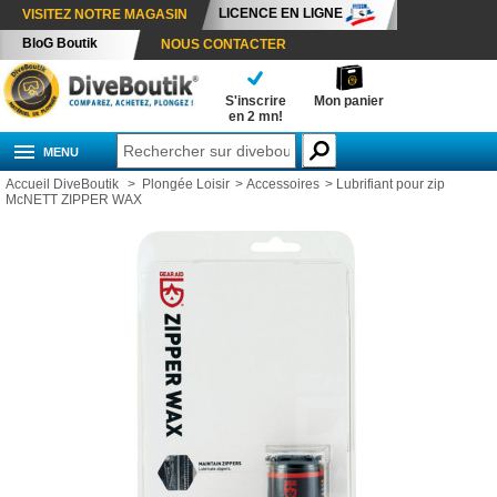
LICENCE EN LIGNE
VISITEZ NOTRE MAGASIN
BloG Boutik
NOUS CONTACTER
S'inscrire
Mon panier
en 2 mn!
MENU
Accueil DiveBoutik
>
Plongée Loisir
>
Accessoires
>
Lubrifiant pour zip
McNETT ZIPPER WAX