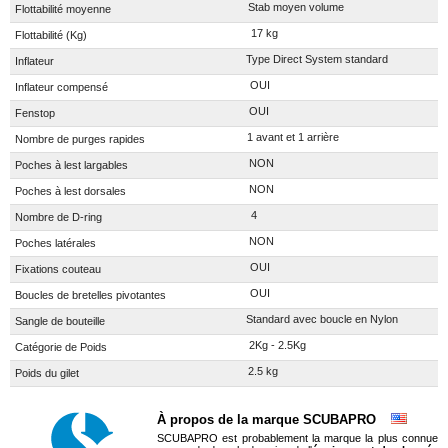
Stab moyen volume
Flottabilité moyenne
17 kg
Flottabilité (Kg)
Type Direct System standard
Inflateur
OUI
Inflateur compensé
OUI
Fenstop
1 avant et 1 arrière
Nombre de purges rapides
NON
Poches à lest largables
NON
Poches à lest dorsales
4
Nombre de D-ring
NON
Poches latérales
OUI
Fixations couteau
OUI
Boucles de bretelles pivotantes
Standard avec boucle en Nylon
Sangle de bouteille
2Kg - 2.5Kg
Catégorie de Poids
2.5 kg
Poids du gilet
À propos de la marque SCUBAPRO
SCUBAPRO est probablement la marque la plus connue