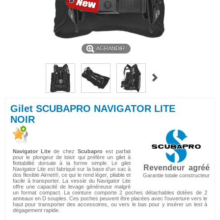
AGRANDIR
Gilet SCUBAPRO NAVIGATOR LITE
NOIR
Navigator Lite
de chez
Scubapro
est parfait
pour le plongeur de loisir qui préfère un gilet à
flottabilité dorsale à la forme simple. Le gilet
Revendeur agréé
Navigator Lite est fabriqué sur la base d’un sac à
dos flexible Airnet®, ce qui le rend léger, pliable et
Garantie totale constructeur
facile à transporter. La vessie du Navigator Lite
offre une capacité de levage généreuse malgré
un format compact. La ceinture comporte 2 poches détachables dotées de 2
anneaux en D souples. Ces poches peuvent être placées avec l’ouverture vers le
haut pour transporter des accessoires, ou vers le bas pour y insérer un lest à
dégagement rapide.