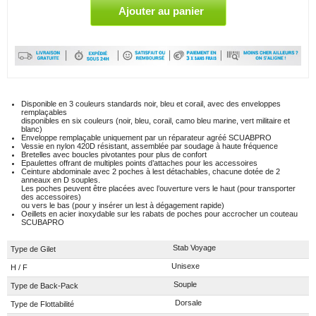
Disponible en 3 couleurs standards noir, bleu et corail, avec des enveloppes
remplaçables
disponibles en six couleurs (noir, bleu, corail, camo bleu marine, vert militaire et
blanc)
Enveloppe remplaçable uniquement par un réparateur agréé SCUABPRO
Vessie en nylon 420D résistant, assemblée par soudage à haute fréquence
Bretelles avec boucles pivotantes pour plus de confort
Epaulettes offrant de multiples points d’attaches pour les accessoires
Ceinture abdominale avec 2 poches à lest détachables, chacune dotée de 2
anneaux en D souples.
Les poches peuvent être placées avec l’ouverture vers le haut (pour transporter
des accessoires)
ou vers le bas (pour y insérer un lest à dégagement rapide)
Oeillets en acier inoxydable sur les rabats de poches pour accrocher un couteau
SCUBAPRO
Stab Voyage
Type de Gilet
Unisexe
H / F
Souple
Type de Back-Pack
Dorsale
Type de Flottabilité