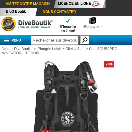
LICENCE EN LIGNE
VISITEZ NOTRE MAGASIN
BloG Boutik
NOUS CONTACTER
S'inscrire
Mon panier
en 2 mn!
MENU
Accueil DiveBoutik
>
Plongée Loisir
>
Gilets / Stab
>
Gilet SCUBAPRO
NAVIGATOR LITE NOIR
- 6%