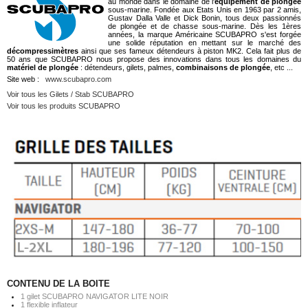
au monde dans le domaine de l'
équipement de plongée
sous-marine. Fondée aux Etats Unis en 1963 par 2 amis,
Gustav Dalla Valle et Dick Bonin, tous deux passionnés
de plongée et de chasse sous-marine. Dès les 1ères
années, la marque Américaine SCUBAPRO s'est forgée
une solide réputation en mettant sur le marché des
décompressimètres
ainsi que ses fameux détendeurs à piston MK2. Cela fait plus de
50 ans que SCUBAPRO nous propose des innovations dans tous les domaines du
matériel de plongée
: détendeurs, gilets, palmes,
combinaisons de plongée
, etc ...
Site web :
www.scubapro.com
Voir tous les Gilets / Stab SCUBAPRO
Voir tous les produits SCUBAPRO
CONTENU DE LA BOITE
1 gilet SCUBAPRO NAVIGATOR LITE NOIR
1 flexible inflateur