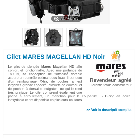
AGRANDIR
Gilet MARES MAGELLAN HD Noir
Le gilet de plongée
Mares Magellan HD
allie
confort et fonctionnalité. Avec une portance de
180 N, sa conception de flottabilité dorsale
assure un contrôle optimal sous l'eau. Il est doté
Revendeur agréé
d'un rembourrage X-tra, de poches à lest
largables grande capacité, d'œillets de couteau et
Garantie totale constructeur
de poches à dorsales intégrées, ce qui le rend
très pratique. Le gilet comprend également une
poche à enroulement, un manchon pour le coupe-filet, 5 D-ring en acier
inoxydable et est disponible en plusieurs couleurs.
>> Voir le descriptif complet