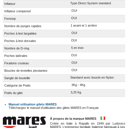
Type Direct System standard
Inflateur
OUI
Inflateur compensé
OUI
Fenstop
1 avant et 1 arrière
Nombre de purges rapides
OUI
Poches à lest largables
OUI
Poches à lest dorsales
5 en inox
Nombre de D-ring
OUI
Poches latérales
OUI
Fixations couteau
OUI
Boucles de bretelles pivotantes
Standard avec boucle en Nylon
Sangle de bouteille
3Kg - 4Kg
Catégorie de Poids
3,25 Kg
Poids du gilet
Manuel utilisation gilets MARES
Téléchargez le manuel d'utilisation des gilets MARES en Français
À propos de la marque MARES
Créée en Italie à Rapallo en 1949 par Ludovico
MARES. L'entreprise familiale Italienne fabriquait à ses