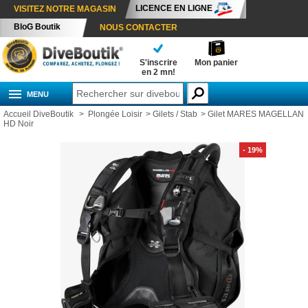
LICENCE EN LIGNE
VISITEZ NOTRE MAGASIN
BloG Boutik
NOUS CONTACTER
S'inscrire
Mon panier
en 2 mn!
MENU
Accueil DiveBoutik
>
Plongée Loisir
>
Gilets / Stab
>
Gilet MARES MAGELLAN
HD Noir
- 19%