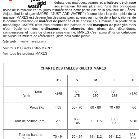
débuts des masques, palmes et
arbalètes de chasse
sous-marine
. 60 ans plus tard, l'une des principales
usine de la marque est toujours installée dans cette petite ville de la province de Gênes.
Aujourd'hui le slogan MARES "JUST ADD WATER" résume bien la philosophie de la
marque. MARES est devenu l'un des principaux acteurs au monde de la fabrication et de
la commercialisation de
matériel de plongée
et de chasse sous-marine à la pointe de la
technologie. MARES c'est bien entendu des palmes et des
masques de plongée
mais
c'est également des
ordinateurs de plongée
, des gilets, des détendeurs,
combinaisons et fusils de chasse sous-marine. MARES c'est aujourd'hui un catalogue
de plusieurs milliers de références, juste pour votre plaisir ...
Site web :
www.mares.com
Voir tous les Gilets / Stab MARES
Voir tous les produits MARES
CHARTE DES TAILLES GILETS MARES
XS
S
M
L
XL
Taille
160 -
165 -
170 -
<165
>180
(cm)
175
180
185
Poids (Kg)
<55
50 - 70
60 - 80
70 - 90
>80
85 -
105 -
Tour de poitrine (cm)
<95
95 - 115
>110
105
120
Tour de hanche
108 -
70 - 94
70 - 94
85 - 112
96 - 112
(cm)
136