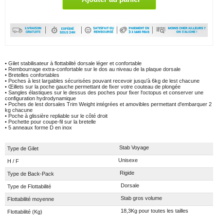
• Gilet stabilisateur à flottabilité dorsale léger et confortable
• Rembourrage extra-confortable sur le dos au niveau de la plaque dorsale
• Bretelles confortables
• Poches à lest largables sécurisées pouvant recevoir jusqu'à 6kg de lest chacune
• Œillets sur la poche gauche permettant de fixer votre couteau de plongée
• Sangles élastiques sur le dessus des poches pour fixer l'octopus et conserver une
configuration hydrodynamique
• Poches de lest dorsales Trim Weight intégrées et amovibles permettant d'embarquer 2
kg chacune
• Poche à glissière repliable sur le côté droit
• Pochette pour coupe-fil sur la bretelle
• 5 anneaux forme D en inox
Stab Voyage
Type de Gilet
Unisexe
H / F
Rigide
Type de Back-Pack
Dorsale
Type de Flottabilité
Stab gros volume
Flottabilité moyenne
18,3Kg pour toutes les tailles
Flottabilité (Kg)