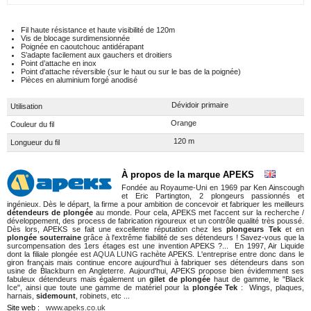
Fil haute résistance et haute visibilité de 120m
Vis de blocage surdimensionnée
Poignée en caoutchouc antidérapant
S’adapte facilement aux gauchers et droitiers
Point d’attache en inox
Point d'attache réversible (sur le haut ou sur le bas de la poignée)
Pièces en aluminium forgé anodisé
Dévidoir primaire
Utilisation
Orange
Couleur du fil
120 m
Longueur du fil
À propos de la marque APEKS
Fondée au Royaume-Uni en 1969 par Ken Ainscough
et Eric Partington, 2 plongeurs passionnés et
ingénieux. Dès le départ, la firme a pour ambition de concevoir et fabriquer les meilleurs
détendeurs de plongée
au monde. Pour cela, APEKS met l'accent sur la recherche /
développement, des process de fabrication rigoureux et un contrôle qualité très poussé.
Dès lors, APEKS se fait une excellente réputation chez les
plongeurs Tek
et en
plongée souterraine
grâce à l'extrême fiabilité de ses détendeurs ! Savez-vous que la
surcompensation des 1ers étages est une invention APEKS ?... En 1997, Air Liquide
dont la filiale plongée est
AQUA LUNG
rachète APEKS. L'entreprise entre donc dans le
giron français mais continue encore aujourd'hui à fabriquer ses détendeurs dans son
usine de Blackburn en Angleterre. Aujourd'hui, APEKS propose bien évidemment ses
fabuleux détendeurs mais également un
gilet de plongée
haut de gamme, le "Black
Ice", ainsi que toute une gamme de matériel pour la
plongée Tek
: Wings, plaques,
harnais,
sidemount
, robinets, etc ...
Site web :
www.apeks.co.uk