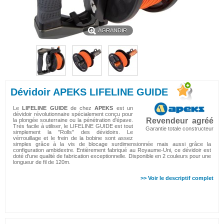
AGRANDIR
Dévidoir APEKS LIFELINE GUIDE
Le
LIFELINE GUIDE
de chez
APEKS
est un
dévidoir révolutionnaire spécialement conçu pour
Revendeur agréé
la plongée souterraine ou la pénétration d'épave.
Très facile à utiliser, le LIFELINE GUIDE est tout
Garantie totale constructeur
simplement la "Rolls" des dévidoirs. Le
vérrouillage et le frein de la bobine sont assez
simples grâce à la vis de blocage surdimensionnée mais aussi grâce la
configuration ambidextre. Entièrement fabriqué au Royaume-Uni, ce dévidoir est
doté d'une qualité de fabrication exceptionnelle. Disponible en 2 couleurs pour une
longueur de fil de 120m.
>> Voir le descriptif complet