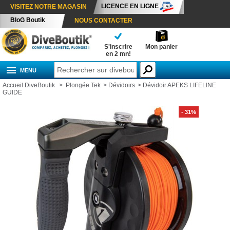
LICENCE EN LIGNE
VISITEZ NOTRE MAGASIN
BloG Boutik
NOUS CONTACTER
S'inscrire
Mon panier
en 2 mn!
MENU
Accueil DiveBoutik
>
Plongée Tek
>
Dévidoirs
>
Dévidoir APEKS LIFELINE
GUIDE
- 31%