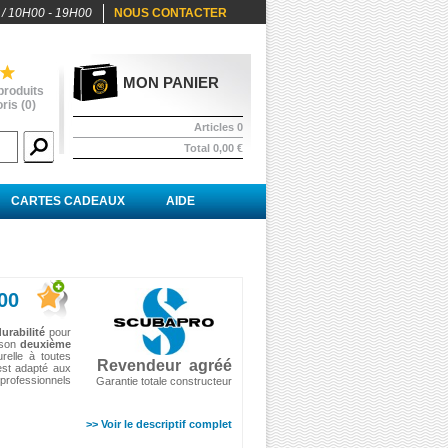
 / 10H00 - 19H00
NOUS CONTACTER
MON PANIER
produits
ris (
0
)
Articles
0
Total
0,00 €
CARTES CADEAUX
AIDE
00
urabilité
pour
son
deuxième
relle à toutes
Revendeur agréé
 est adapté aux
 professionnels
Garantie totale constructeur
>> Voir le descriptif complet