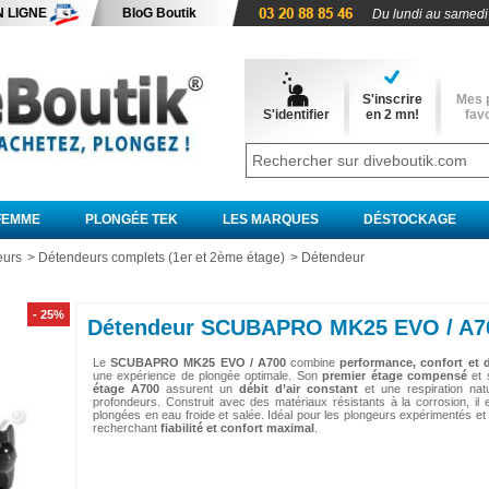
N LIGNE
BloG Boutik
Du lundi au samedi
S'inscrire
Mes 
S'identifier
en 2 mn!
favo
FEMME
PLONGÉE TEK
LES MARQUES
DÉSTOCKAGE
eurs
>
Détendeurs complets (1er et 2ème étage)
>
Détendeur
- 25%
Détendeur SCUBAPRO MK25 EVO / A7
Le
SCUBAPRO MK25 EVO / A700
combine
performance, confort et d
une expérience de plongée optimale. Son
premier étage compensé
et 
étage A700
assurent un
débit d’air constant
et une respiration natu
profondeurs. Construit avec des matériaux résistants à la corrosion, il
plongées en eau froide et salée. Idéal pour les plongeurs expérimentés et
recherchant
fiabilité et confort maximal
.