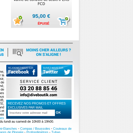
FCD
95,00 €
ÉPUISÉ
ne,
 la
ir,
 de
né,
 de
mes
ous
UB,
RECEVEZ NOS PROMOS ET OFFRES
TE,
and
EXCLUSIVES PAR MAIL
 et
pas
ues
 du lundi au samedi de 10h00 à 19h00.
mi-Etanches
-
Compas / Boussoles
-
Couteaux de
ares de Plongée
-
Profondimètres
-
Tubas