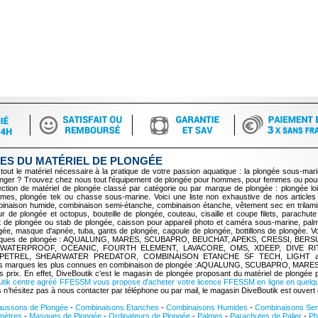
ES DU MATÉRIEL DE PLONGÉE
tout le matériel nécessaire à la pratique de votre passion aquatique : la plongée sous-mari
longer ? Trouvez chez nous tout l'équipement de plongée pour hommes, pour femmes ou pour
tion de matériel de plongée classé par catégorie ou par marque de plongée : plongée lois
mes, plongée tek ou chasse sous-marine. Voici une liste non exhaustive de nos articles
inaison humide, combinaison semi-étanche, combinaison étanche, vêtement sec en trilami
 de plongée et octopus, bouteille de plongée, couteau, cisaille et coupe filets, parachute
et de plongée ou stab de plongée, caisson pour appareil photo et caméra sous-marine, pal
ée, masque d'apnée, tuba, gants de plongée, cagoule de plongée, bottillons de plongée. V
s marques de plongée : AQUALUNG, MARES, SCUBAPRO, BEUCHAT, APEKS, CRESSI, BERS
WATERPROOF, OCEANIC, FOURTH ELEMENT, LAVACORE, OMS, XDEEP, DIVE RI
 PETREL, SHEARWATER PREDATOR, COMBINAISON ETANCHE SF TECH, LIGHT 
res marques les plus connues en combinaison de plongée :AQUALUNG, SCUBAPRO, MARES
s prix. En effet, DiveBoutik c'est le magasin de plongée proposant du matériel de plongée 
tik centre agréé FFESSM vous propose d'acheter votre licence FFESSM en ligne en quelq
n’hésitez pas à nous contacter par téléphone ou par mail, le magasin DiveBoutik est ouvert
ussons de Plongée
-
Combinaisons Etanches
-
Combinaisons Humides
-
Combinaisons Se
mètres
-
Masques de Plongée
-
Ordinateurs de Plongée
-
Palmes
-
Parachutes de Palier
-
Ph