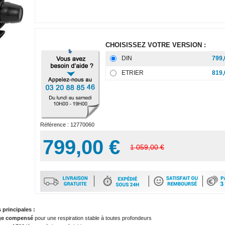
CHOISISSEZ VOTRE VERSION :
DIN
799,
ETRIER
819,
Référence :
12770060
799,00 €
1 059,00 €
 principales :
age compensé
pour une respiration stable à toutes profondeurs