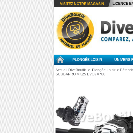
LICENCE E
VISITEZ NOTRE MAGASIN
PLONGÉE LOISIR
UNIVERS 
Accueil DiveBoutik
>
Plongée Loisir
>
Détend
SCUBAPRO MK25 EVO / A700