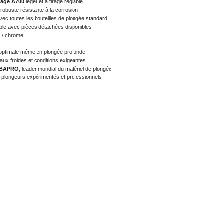
tage A700
léger et à tirage réglable
robuste résistante à la corrosion
vec toutes les bouteilles de plongée standard
mple avec pièces détachées disponibles
r / chrome
é optimale même en plongée profonde
aux froides et conditions exigeantes
BAPRO
, leader mondial du matériel de plongée
 plongeurs expérimentés et professionnels