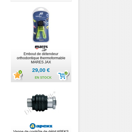
Embout de détendeur
orthodontique thermoformable
MARES JAX
29,00 €
EN STOCK
Vanne de contrôle de débit APEKS