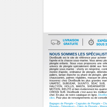
NOUS SOMMES LES SPÉCIALIST
DiveBoutik est le site de référence pour acheter 
l'apnée et la chasse sous-marine. Vous aimez p
plongée enfants. Nous vous proposons une sélec
univers de plongée spécialement dédié aux fem
plongée sous-marine : shorty en néoprène, comb
montre d'apnée, ordinateur de plongée, détendeur
paliers, lampe étanche ou phare de plongée, gil
chaussantes, palmes réglables, masque de plong
trouverez chez DiveBoutik les plus grande
UWATEC, SUBGEAR, SUUNTO, SEAC SUB, 
HALCYON, HOLLIS, MANTA, SHEARWATER
MOTION, IKELITE et bien évidemment les quat
CRESSI SUB. DiveBoutik c'est aussi les meilleur
cher. En plus de notre catalogue en ligne,
DiveBou
clics.
Pour plus de renseignements ou de conseils 
Bagages de Plongée
-
Cagoules de Plongée
-
Cha
Plongée
-
Détendeurs
-
Gilets de Plongée
-
Mano