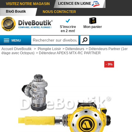
LICENCE EN LIGNE
VISITEZ NOTRE MAGASIN
BloG Boutik
NOUS CONTACTER
S'inscrire
Mon panier
en 2 mn!
MENU
Accueil DiveBoutik
>
Plongée Loisir
>
Détendeurs
>
Détendeurs Partner (1er
étage avec Octopus)
>
Détendeur APEKS MTX-RC PARTNER
- 9%