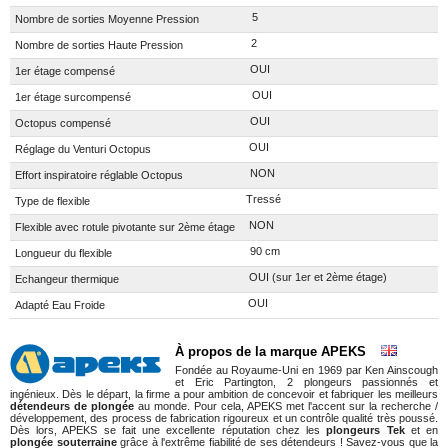
5
Nombre de sorties Moyenne Pression
2
Nombre de sorties Haute Pression
OUI
1er étage compensé
OUI
1er étage surcompensé
OUI
Octopus compensé
OUI
Réglage du Venturi Octopus
NON
Effort inspiratoire réglable Octopus
Tressé
Type de flexible
NON
Flexible avec rotule pivotante sur 2ème étage
90 cm
Longueur du flexible
OUI (sur 1er et 2ème étage)
Echangeur thermique
OUI
Adapté Eau Froide
À propos de la marque APEKS
Fondée au Royaume-Uni en 1969 par Ken Ainscough
et Eric Partington, 2 plongeurs passionnés et
ingénieux. Dès le départ, la firme a pour ambition de concevoir et fabriquer les meilleurs
détendeurs de plongée
au monde. Pour cela, APEKS met l'accent sur la recherche /
développement, des process de fabrication rigoureux et un contrôle qualité très poussé.
Dès lors, APEKS se fait une excellente réputation chez les
plongeurs Tek
et en
plongée souterraine
grâce à l'extrême fiabilité de ses détendeurs ! Savez-vous que la