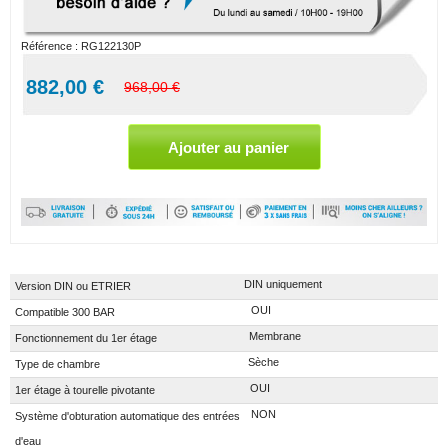
Référence :
RG122130P
882,00 €
968,00 €
DIN uniquement
Version DIN ou ETRIER
OUI
Compatible 300 BAR
Membrane
Fonctionnement du 1er étage
Sèche
Type de chambre
OUI
1er étage à tourelle pivotante
NON
Système d'obturation automatique des entrées
d'eau