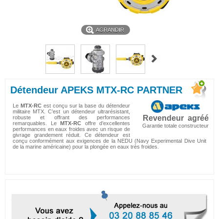
AGRANDIR
Détendeur APEKS MTX-RC PARTNER
Le
MTX-RC
est conçu sur la base du détendeur
militaire MTX. C’est un détendeur ultrarésistant,
Revendeur agréé
robuste et offrant des performances
remarquables. Le
MTX-RC
offre d’excellentes
Garantie totale constructeur
performances en eaux froides avec un risque de
givrage grandement réduit. Ce détendeur est
conçu conformément aux exigences de la NEDU (Navy Experimental Dive Unit
de la marine américaine) pour la plongée en eaux très froides.