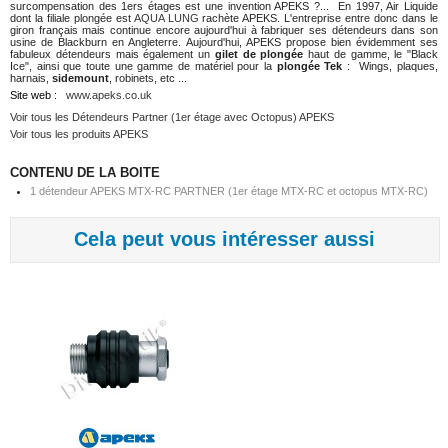
surcompensation des 1ers étages est une invention APEKS ?... En 1997, Air Liquide
dont la filiale plongée est
AQUA LUNG
rachète APEKS. L'entreprise entre donc dans le
giron français mais continue encore aujourd'hui à fabriquer ses détendeurs dans son
usine de Blackburn en Angleterre. Aujourd'hui, APEKS propose bien évidemment ses
fabuleux détendeurs mais également un
gilet de plongée
haut de gamme, le "Black
Ice", ainsi que toute une gamme de matériel pour la
plongée Tek
: Wings, plaques,
harnais,
sidemount
, robinets, etc ...
Site web :
www.apeks.co.uk
Voir tous les Détendeurs Partner (1er étage avec Octopus) APEKS
Voir tous les produits APEKS
CONTENU DE LA BOITE
1 détendeur APEKS MTX-RC PARTNER (1er étage MTX-RC et octopus MTX-RC)
Cela peut vous intéresser aussi