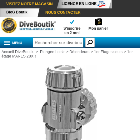
LICENCE EN LIGNE
VISITEZ NOTRE MAGASIN
BloG Boutik
NOUS CONTACTER
S'inscrire
Mon panier
en 2 mn!
MENU
Accueil DiveBoutik
>
Plongée Loisir
>
Détendeurs
>
1er Etages seuls
>
1er
étage MARES 28XR