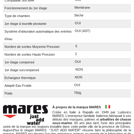
Compatible 300 BAR
Membrane
Fonctionnement du 1er étage
Sèche
Type de chambre
OUI
1er étage à tourelle pivotante
OUI (AST)
Système d'obturation automatique des entrées
d'eau
5
Nombre de sorties Moyenne Pression
2
Nombre de sorties Haute Pression
OUI
1er étage compensé
NON
1er étage surcompensé
NON
Echangeur thermique
OUI
Adapté Eau Froide
760g
Poids
À propos de la marque MARES
Créée en Italie à Rapallo en 1949 par Ludovico
MARES. L'entreprise familiale Italienne fabriquait à ses
débuts des masques, palmes et
arbalètes de chasse
sous-marine
. 60 ans plus tard, l'une des principales
usine de la marque est toujours installée dans cette petite ville de la province de Gênes.
Aujourd'hui le slogan MARES "JUST ADD WATER" résume bien la philosophie de la
marque. MARES est devenu l'un des principaux acteurs au monde de la fabrication et de