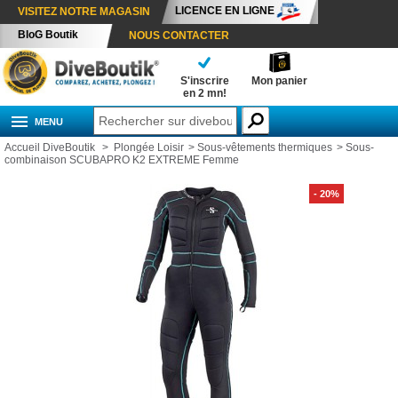
LICENCE EN LIGNE
VISITEZ NOTRE MAGASIN
BloG Boutik
NOUS CONTACTER
S'inscrire
Mon panier
en 2 mn!
MENU
Accueil DiveBoutik
>
Plongée Loisir
>
Sous-vêtements thermiques
>
Sous-
combinaison SCUBAPRO K2 EXTREME Femme
- 20%