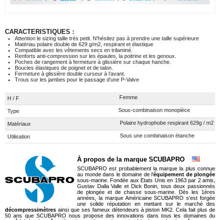
CARACTERISTIQUES :
Attention le sizing taille très petit. N'hésitez pas à prendre une taille supérieure
Matériau polaire double de 629 g/m2, respirant et élastique
Compatible avec les vêtements secs en trilaminé.
Renforts anti-compression sur les épaules, la poitrine et les genoux.
Poches de rangement à fermeture à glissière sur chaque hanche.
Boucles élastiques de poignet et de talon.
Fermeture à glissière double curseur à l’avant.
Trous sur les jambes pour le passage d'une P-Valve
Femme
H / F
Sous-combinaison monopièce
Type
Polaire hydrophobe respirant 629g / m2
Matériaux
Sous une combinaison étanche
Utilisation
À propos de la marque SCUBAPRO
SCUBAPRO est probablement la marque la plus connue
au monde dans le domaine de l'
équipement de plongée
sous-marine. Fondée aux Etats Unis en 1963 par 2 amis,
Gustav Dalla Valle et Dick Bonin, tous deux passionnés
de plongée et de chasse sous-marine. Dès les 1ères
années, la marque Américaine SCUBAPRO s'est forgée
une solide réputation en mettant sur le marché des
décompressimètres
ainsi que ses fameux détendeurs à piston MK2. Cela fait plus de
50 ans que SCUBAPRO nous propose des innovations dans tous les domaines du