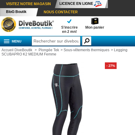
LICENCE EN LIGNE
VISITEZ NOTRE MAGASIN
BloG Boutik
NOUS CONTACTER
S'inscrire
Mon panier
en 2 mn!
MENU
Accueil DiveBoutik
>
Plongée Tek
>
Sous-vêtements thermiques
>
Legging
SCUBAPRO K2 MEDIUM Femme
- 27%