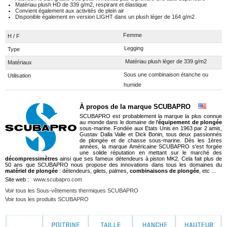
Matériau plush HD de 339 g/m2, respirant et élastique
Convient également aux activités de plein air
Disponible également en version LIGHT dans un plush léger de 164 g/m2
Femme
H / F
Legging
Type
Matériau plush léger de 339 g/m2
Matériaux
Sous une combinaison étanche ou
Utilisation
humide
À propos de la marque SCUBAPRO
SCUBAPRO est probablement la marque la plus connue
au monde dans le domaine de l'
équipement de plongée
sous-marine. Fondée aux Etats Unis en 1963 par 2 amis,
Gustav Dalla Valle et Dick Bonin, tous deux passionnés
de plongée et de chasse sous-marine. Dès les 1ères
années, la marque Américaine SCUBAPRO s'est forgée
une solide réputation en mettant sur le marché des
décompressimètres
ainsi que ses fameux détendeurs à piston MK2. Cela fait plus de
50 ans que SCUBAPRO nous propose des innovations dans tous les domaines du
matériel de plongée
: détendeurs, gilets, palmes,
combinaisons de plongée
, etc ...
Site web :
www.scubapro.com
Voir tous les Sous-vêtements thermiques SCUBAPRO
Voir tous les produits SCUBAPRO