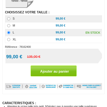
CHOISISSEZ VOTRE TAILLE :
S
99,00 €
M
99,00 €
L
99,00 €
EN STOCK
XL
99,00 €
Référence :
78162400
99,00 €
135,00 €
CARACTERISTIQUES :
Attention le sizing taille très petit. N'hésitez pas à prendre une taille supérieure