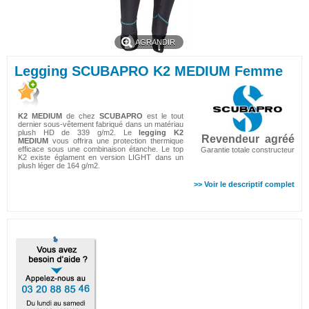
AGRANDIR
Legging SCUBAPRO K2 MEDIUM Femme
K2 MEDIUM
de chez
SCUBAPRO
est le tout
dernier sous-vêtement fabriqué dans un matériau
plush HD de 339 g/m2. Le
legging K2
Revendeur agréé
MEDIUM
vous offrira une protection thermique
efficace sous une combinaison étanche
. Le top
Garantie totale constructeur
K2 existe églament en version LIGHT dans un
plush léger de 164 g/m2.
>> Voir le descriptif complet