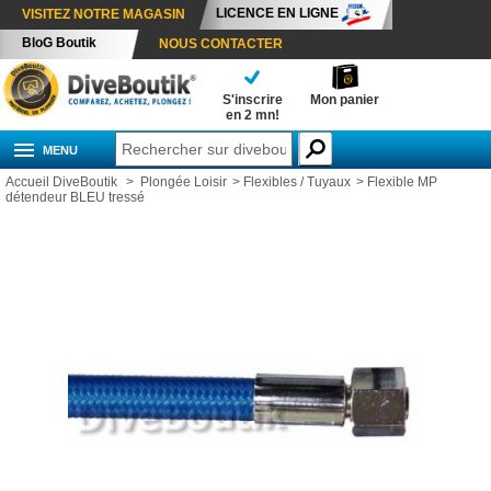
LICENCE EN LIGNE
VISITEZ NOTRE MAGASIN
BloG Boutik
NOUS CONTACTER
S'inscrire
Mon panier
en 2 mn!
MENU
Accueil DiveBoutik
>
Plongée Loisir
>
Flexibles / Tuyaux
>
Flexible MP
détendeur BLEU tressé