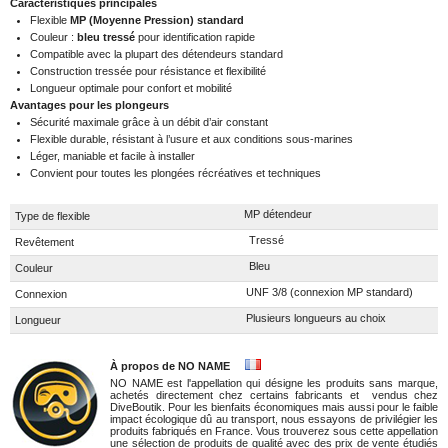
Caractéristiques principales
Flexible
MP (Moyenne Pression) standard
Couleur :
bleu tressé
pour identification rapide
Compatible avec la plupart des détendeurs standard
Construction tressée pour résistance et flexibilité
Longueur optimale pour confort et mobilité
Avantages pour les plongeurs
Sécurité maximale grâce à un débit d’air constant
Flexible durable, résistant à l’usure et aux conditions sous-marines
Léger, maniable et facile à installer
Convient pour toutes les plongées récréatives et techniques
MP détendeur
Type de flexible
Tressé
Revêtement
Bleu
Couleur
UNF 3/8 (connexion MP standard)
Connexion
Plusieurs longueurs au choix
Longueur
À propos de NO NAME
NO NAME est l'appellation qui désigne les produits sans marque,
achetés directement chez certains fabricants et vendus chez
DiveBoutik. Pour les bienfaits économiques mais aussi pour le faible
impact écologique dû au transport, nous essayons de privilégier les
produits fabriqués en France. Vous trouverez sous cette appellation
une sélection de produits de qualité avec des prix de vente étudiés