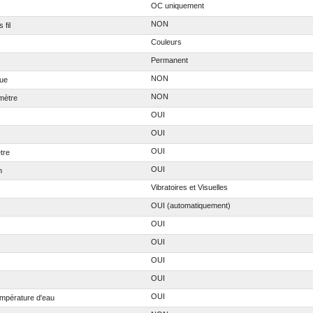
OC uniquement
NON
 fil
Couleurs
Permanent
NON
ue
NON
mètre
OUI
OUI
OUI
tre
OUI
n
Vibratoires et Visuelles
OUI (automatiquement)
OUI
OUI
OUI
OUI
OUI
empérature d'eau