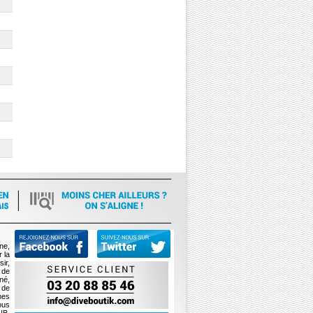
ne,
 la
ir,
 de
né,
 de
mes
ous