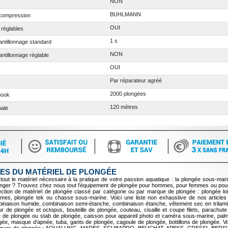
NON
BUHLMANN
écompression
OUI
 réglables
1 s
ntillonnage standard
NON
ntillonnage réglable
OUI
Par réparateur agréé
2000 plongées
book
120 mètres
male
ES DU MATÉRIEL DE PLONGÉE
tout le matériel nécessaire à la pratique de votre passion aquatique : la plongée sous-mari
longer ? Trouvez chez nous tout l'équipement de plongée pour hommes, pour femmes ou pour
tion de matériel de plongée classé par catégorie ou par marque de plongée : plongée lois
mes, plongée tek ou chasse sous-marine. Voici une liste non exhaustive de nos articles
inaison humide, combinaison semi-étanche, combinaison étanche, vêtement sec en trilami
 de plongée et octopus, bouteille de plongée, couteau, cisaille et coupe filets, parachute
et de plongée ou stab de plongée, caisson pour appareil photo et caméra sous-marine, pal
ée, masque d'apnée, tuba, gants de plongée, cagoule de plongée, bottillons de plongée. V