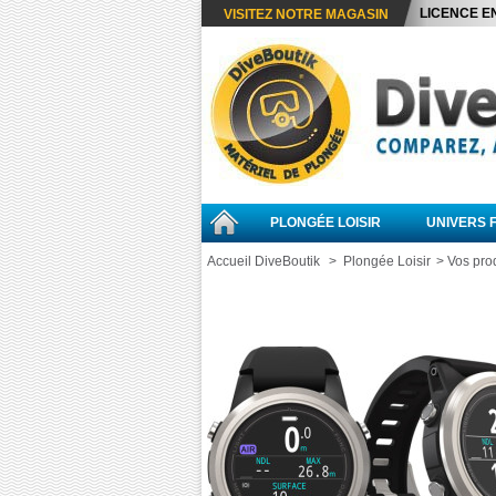
LICENCE E
VISITEZ NOTRE MAGASIN
PLONGÉE LOISIR
UNIVERS 
Accueil DiveBoutik
>
Plongée Loisir
>
Vos pro