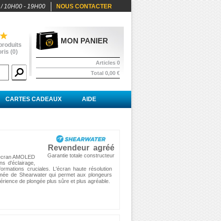
 / 10H00 - 19H00
NOUS CONTACTER
MON PANIER
produits
ris (
0
)
Articles
0
Total
0,00 €
CARTES CADEAUX
AIDE
Revendeur agréé
Garantie totale constructeur
l'écran AMOLED
ns d'éclairage,
ormations cruciales. L'écran haute résolution
enommée de Shearwater qui permet aux plongeurs
érience de plongée plus sûre et plus agréable.