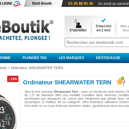
N LIGNE
BloG Boutik
Du lundi au samedi
S'inscrire
Mes 
S'identifier
en 2 mn!
favo
FEMME
PLONGÉE TEK
LES MARQUES
DÉSTOCKAGE
duits
>
Ordinateur SHEARWATER TERN
- 14%
Ordinateur SHEARWATER TERN
Voici le tout
nouveau
Shearwater Tern
, avec un format de style montre, 
de 1,3" de diamètre offre une visibilité cristalline dans diverses conditio
permettant aux plongeurs de suivre plus facilement que jamais leurs inf
dynamique, le meilleur de sa catégorie, offre l'interface utilisateur r
d'accéder en un coup d'œil aux données vitales, garantissant ainsi une exp