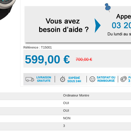
Référence :
T15001
599,00 €
700,00 €
Ordinateur Montre
OUI
OUI
NON
3