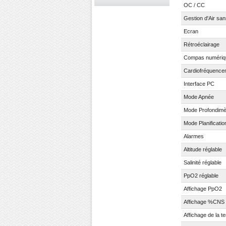
OC / CC
Gestion d'Air sans
Ecran
Rétroéclairage
Compas numériq
Cardiofréquence
Interface PC
Mode Apnée
Mode Profondimè
Mode Planificatio
Alarmes
Altitude réglable
Salinité réglable
PpO2 réglable
Affichage PpO2
Affichage %CNS
Affichage de la t