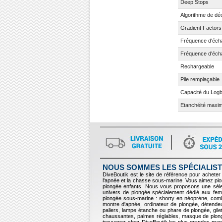
Deep Stops
Algorithme de d
Gradient Factors
Fréquence d'écha
Fréquence d'écha
Rechargeable
Pile remplaçable
Capacité du Log
Etanchéité maxi
NOUS SOMMES LES SPÉCIALIST
DiveBoutik est le site de référence pour acheter 
l'apnée et la chasse sous-marine. Vous aimez p
plongée enfants. Nous vous proposons une sélec
univers de plongée spécialement dédié aux fem
plongée sous-marine : shorty en néoprène, comb
montre d'apnée, ordinateur de plongée, détendeur
paliers, lampe étanche ou phare de plongée, gil
chaussantes, palmes réglables, masque de plong