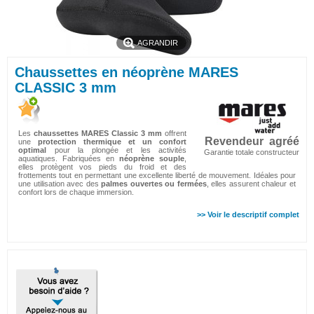
AGRANDIR
Chaussettes en néoprène MARES
CLASSIC 3 mm
Les
chaussettes MARES Classic 3 mm
offrent
Revendeur agréé
une
protection thermique et un confort
optimal
pour la plongée et les activités
Garantie totale constructeur
aquatiques. Fabriquées en
néoprène souple
,
elles protègent vos pieds du froid et des
frottements tout en permettant une excellente liberté de mouvement. Idéales pour
une utilisation avec des
palmes ouvertes ou fermées
, elles assurent chaleur et
confort lors de chaque immersion.
>> Voir le descriptif complet