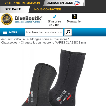
LICENCE EN LIGNE
VISITEZ NOTRE MAGASIN
BloG Boutik
NOUS CONTACTER
S'inscrire
Mon panier
en 2 mn!
MENU
Accueil DiveBoutik
>
Plongée Loisir
>
Chaussons /
Chaussettes
>
Chaussettes en néoprène MARES CLASSIC 3 mm