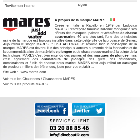
Nylon
Revêtement interne
À propos de la marque MARES
Créée en Italie à Rapallo en 1949 par Ludovico
MARES. L'entreprise familiale Italienne fabriquait à ses
débuts des masques, palmes et
arbalètes de chasse
sous-marine
. 60 ans plus tard, l'une des principales
usine de la marque est toujours installée dans cette petite ville de la province de Gênes.
Aujourd'hui le slogan MARES "JUST ADD WATER" résume bien la philosophie de la
marque. MARES est devenu l'un des principaux acteurs au monde de la fabrication et de
la commercialisation de
matériel de plongée
et de chasse sous-marine à la pointe de la
technologie. MARES c'est bien entendu des palmes et des
masques de plongée
mais
c'est également des
ordinateurs de plongée
, des gilets, des détendeurs,
combinaisons et fusils de chasse sous-marine. MARES c'est aujourd'hui un catalogue
de plusieurs milliers de références, juste pour votre plaisir ...
Site web :
www.mares.com
Voir tous les Chaussons / Chaussettes MARES
Voir tous les produits MARES