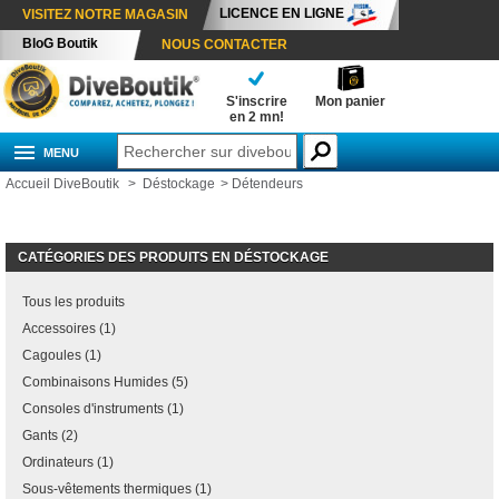
LICENCE EN LIGNE
VISITEZ NOTRE MAGASIN
BloG Boutik
NOUS CONTACTER
S'inscrire
Mon panier
en 2 mn!
MENU
Accueil DiveBoutik
>
Déstockage
>
Détendeurs
CATÉGORIES DES PRODUITS EN DÉSTOCKAGE
Tous les produits
Accessoires (1)
Cagoules (1)
Combinaisons Humides (5)
Consoles d'instruments (1)
Gants (2)
Ordinateurs (1)
Sous-vêtements thermiques (1)