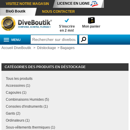
LICENCE EN LIGNE
VISITEZ NOTRE MAGASIN
BloG Boutik
NOUS CONTACTER
S'inscrire
Mon panier
en 2 mn!
MENU
Accueil DiveBoutik
>
Déstockage
>
Bagages
CATÉGORIES DES PRODUITS EN DÉSTOCKAGE
Tous les produits
Accessoires (1)
Cagoules (1)
Combinaisons Humides (5)
Consoles d'instruments (1)
Gants (2)
Ordinateurs (1)
Sous-vêtements thermiques (1)