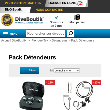
LICENCE EN LIGNE
VISITEZ NOTRE MAGASIN
BloG Boutik
NOUS CONTACTER
S'inscrire
Mon panier
en 2 mn!
MENU
Accueil DiveBoutik
>
Plongée Tek
>
Détendeurs
>
Pack Détendeurs
Pack Détendeurs
Filtrer
Tri
- 15%
- 17%