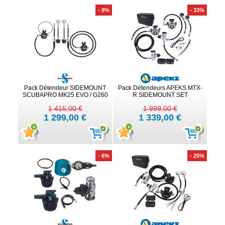
- 8%
- 33%
Pack Détendeur SIDEMOUNT
Pack Détendeurs APEKS MTX-
SCUBAPRO MK25 EVO / G260
R SIDEMOUNT SET
1 415,00 €
1 999,00 €
1 299,00 €
1 339,00 €
- 6%
- 25%